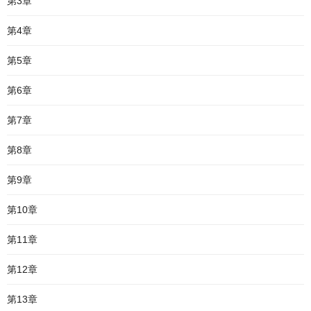
第3章
第4章
第5章
第6章
第7章
第8章
第9章
第10章
第11章
第12章
第13章