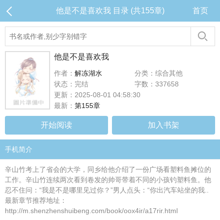
他是不是喜欢我 目录 (共155章)
首页
他是不是喜欢我
作者：
解冻湖水
分类：综合其他
状态：完结
字数：337658
更新：2025-08-01 04:58:30
最新：
第155章
开始阅读
加入书架
手机简介
辛山竹考上了省会的大学，同乡给他介绍了一份广场看塑料鱼摊位的
工作。辛山竹连续两次看到卷发的帅哥带着不同的小孩钓塑料鱼。他
忍不住问：“我是不是哪里见过你？”男人点头：“你出汽车站坐的我..
最新章节推荐地址：
http://m.shenzhenshuibeng.com/book/oox4ir/a17rir.html