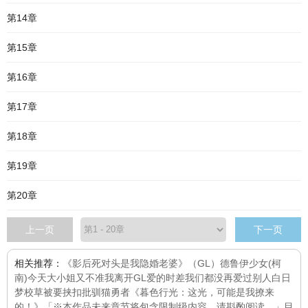
第14章
第15章
第16章
第17章
第18章
第19章
第20章
上一页
下一页
相关推荐：
《影后死对头是我隐婚老婆》（GL）
德鲁伊少女
(柯
南)今天大小姐又不准我离开GL
爱的时差
我们都没再爱过别人
白日
梦
校草被要挟扣批
驯猫勇者
《暮色行光：这光，可能是我撩来
的！》「※本作品未来章节将包含限制级内容，请斟酌阅读。」目