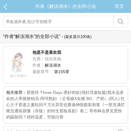
作者《解冻湖水》的全部小说
首页
“作者“解冻湖水”的全部小说” -
(最多显示100条)
他是不是喜欢我
分类：综合其他
作者：
解冻湖水
最新章节：
第155章
相关推荐：
那曾经 Those Days.
诱奸肉欲(强奸淫虐短篇)
我永远喜
欢的人
帝级推销员-阿珂
熟妇 （丈母娘X女婿 BG、产奶）
(同人) 红
心王子
君逝之夏
轮回千万次
异世也要做神医
黯影刺客
《一部充满烂
梗且通俗易懂（存疑）的转生冒险喜剧》卷二 哥布林会梦见受惊
的鼹鼠吗？
捏碎温柔，空留白骨