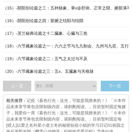
（15）-阴阳别论篇之三：五种脉象、掌s诊肝病、正常之阴、腑脏满与
（16）-阴阳别论篇之四：脏腑之结阳与结阴
（17）-灵兰秘典论篇之十二臓象、心臓与三焦
（18）-六节藏象论篇之一：六六之节与九九制会、九州与九莅、五行
（19）-六节藏象论篇之二：五气之太过与不及
（20）-六节藏象论篇之三：五s、五臓象与关格脉
上一页
下一页
相关推荐：
记疫
《暮色行光：这光，可能是我撩来的！》「※本作
品未来章节将包含限制级内容，请斟酌阅读。」目前暂时固定每
嫂
子，我爱你
一席
《暮色行光：这光，可能是我撩来的！》「※本作
品未来章节将包含限制级内容，请斟酌阅读。」目前暂时固定每
[猎人]以爱之名
外星小道士
冬的秘密
始祖小姐的学习日记01校园之
旅
反派即光明
《樱雪心动物语：织姬的恋爱启程》
异兽仙途