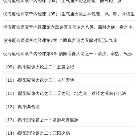
倪海厦仙师潢帝内经课（04）-生气通天论之呼吸、阳气论、脉
倪海厦仙师潢帝内经课（05）-生气通天论之神魂魄、风、积、两仪生
倪海厦仙师潢帝内经课第六章金匮真言论之八风、四时之病、身之本、
倪海厦仙师潢帝内经课第7章-金匮真言论之五臓对应形s气味
倪海厦仙师潢帝内经课第8章-阴阳应像大论之一：清浊、寒热、气形、
（09）-阴阳应像大论之二：五臓之纪
（10）-阴阳应像大论之三：人与天地
（11）-阴阳应像大论之四：天之纪、地之道、难经之泻南补北法
（12）-阴阳离合论
（13）-阴阳别论篇之一：常脉与真臓脉
（14）-阴阳别论篇之二：三阳之病