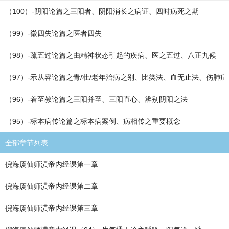
（100）-阴阳论篇之三阳者、阴阳消长之病证、四时病死之期
（99）-徵四失论篇之医者四失
（98）-疏五过论篇之由精神状态引起的疾病、医之五过、八正九候
（97）-示从容论篇之青/壮/老年治病之别、比类法、血无止法、伤肺症状?
（96）-着至教论篇之三阳并至、三阳直心、辨别阴阳之法
（95）-标本病传论篇之标本病案例、病相传之重要概念
全部章节列表
倪海厦仙师潢帝内经课第一章
倪海厦仙师潢帝内经课第二章
倪海厦仙师潢帝内经课第三章