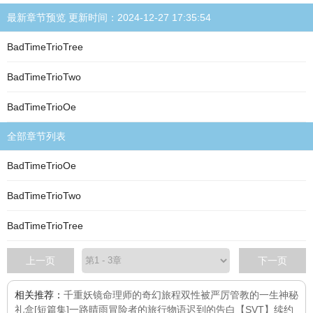
最新章节预览 更新时间：2024-12-27 17:35:54
BadTimeTrioTree
BadTimeTrioTwo
BadTimeTrioOe
全部章节列表
BadTimeTrioOe
BadTimeTrioTwo
BadTimeTrioTree
上一页
下一页
相关推荐：
千重妖镜
命理师的奇幻旅程
双性被严厉管教的一生
神秘
礼盒[短篇集]
一路晴雨
冒险者的旅行物语
迟到的告白
【SVT】续约