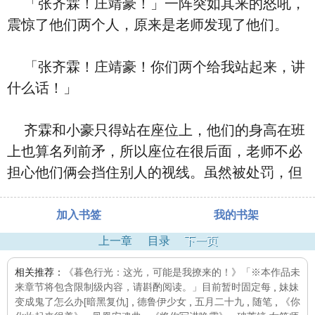
「张齐霖！庄靖豪！」一阵突如其来的怒吼，
震惊了他们两个人，原来是老师发现了他们。
「张齐霖！庄靖豪！你们两个给我站起来，讲
什么话！」
齐霖和小豪只得站在座位上，他们的身高在班
上也算名列前矛，所以座位在很后面，老师不必
担心他们俩会挡住别人的视线。虽然被处罚，但
加入书签
我的书架
上一章
目录
下一页
相关推荐：
《暮色行光：这光，可能是我撩来的！》「※本作品未
来章节将包含限制级内容，请斟酌阅读。」目前暂时固定每
,
妹妹
变成鬼了怎么办[暗黑复仇]
,
德鲁伊少女
,
五月二十九
,
随笔
,
《你