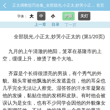
正太调教惩罚合集_全部脱光,小正太,炒哭小正太的
首页
大
中
小
护眼
关灯
字体：
上一章
目录
下一页
全部脱光,小正太,炒哭小正太的 (第1/20页)
九月的上午清澈的艳阳，笼罩在基隆市的上
空，缓缓上升，燎烫了整个大地。
齐霖是个长得很漂亮的男孩，有个秀气的外
貌。额头常被他飘逸的长发遮盖住，他的耳朵也
几乎完全无法让人察觉。湿答答的汗水常凝聚在
他的发缘，黏贴住他的发稍和皮肤。有时他会被
误认为是女生，也有不少同学会因他的外貌像女