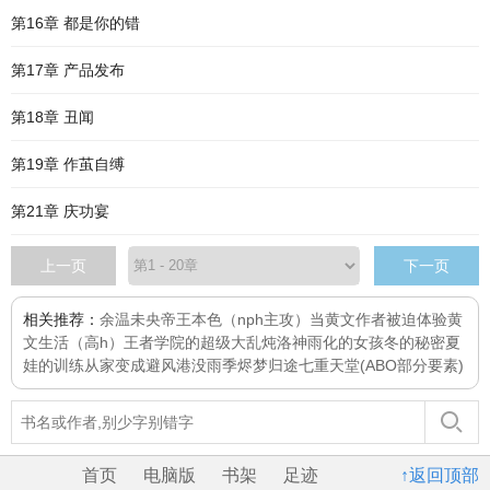
第16章 都是你的错
第17章 产品发布
第18章 丑闻
第19章 作茧自缚
第21章 庆功宴
上一页
下一页
相关推荐：
余温未央
帝王本色（nph主攻）
当黄文作者被迫体验黄
文生活（高h）
王者学院的超级大乱炖
洛神
雨化的女孩
冬的秘密
夏
娃的训练
从家变成避风港
没雨季
烬梦归途
七重天堂(ABO部分要素)
首页
电脑版
书架
足迹
↑返回顶部