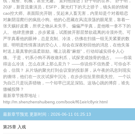
线，规整、机械，甚至无趣。 直到他撞进了舒子明的世界。 舒子明，
20岁，新晋流量演员，ESFP，聚光灯下的天之骄子，镜头前的情绪
cao控大师。表面阳光开朗，笑起来人畜无害，内里却是个对着暗恋
对象阴湿爬行的疯批小狗。他的心思藏在风流浪荡的眼尾里，靠着一
张天赐好皮囊，所求之物从未失手。 偏偏严学真，是他唯一拿不下的
人。 他肆意撩拨，步步紧逼，试图掀开那层禁欲疏离的冷漠外壳。可
严学真看他的眼神，总是克制、冷淡，仿佛在扫描一组无关紧要的数
据。明明是性情寡淡的空心人，却会在深夜秒回他的消息，在他失落
时送上最真挚的温柔鼓励。嘴上说着“麻烦”，行动却诚实得令人心
痛。 于是，钓系小狗不再收敛利爪，试探变成蚀骨的侵占。 ——你装
得这么冷淡，怎么在床上那么卖力？ ——你说你不信热爱，可你会不
会，信我？ 从片场的聚光灯到会议室的投影屏，从午夜的讯息到现实
的缠绵，他们在一次次试探中沉沦，在步步拉扯里彻底失控。 一个以
为自己只是玩弄猎物，一个却早已泥足深陷。这场心跳的博弈，谁先
缴械投降？
最新章节推荐地址：
http://m.shenzhenshuibeng.com/book/f61eir/c8yrir.html
最新章节预览 更新时间：2026-06-11 01:25:13
第25章 入戏