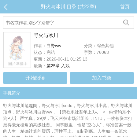
野火与冰川 目录 (共23章)
首页
野火与冰川
作者：
白野ww
分类：综合其他
状态：完结
字数：76063
更新：2026-06-11 01:25:13
最新：
第25章 入戏
开始阅读
加入书架
手机简介
野火与冰川笔趣阁，野火与冰川sodu，野火与冰川小说，野火与冰川
顶点，野火与冰川白野ww， 【禁欲系社畜年上J人 × 纯情钓系小
狗P人】 严学真，29岁，飞云科技市场部组长，INTJ，一枚被资本打
磨得毫无棱角的高级社畜。 同事眼里，他是“空心人”，标准答案一般
的人生，精确计算的履历，理性至上、克制到底。人生如一条流水