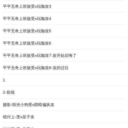
平平无奇上班族受x玩咖攻3
平平无奇上班族受x玩咖攻4
平平无奇上班族受x玩咖攻5
平平无奇上班族受x玩咖攻6
平平无奇上班族受x玩咖攻7-攻开始后悔了
平平无奇上班族受x玩咖攻8-攻的过往
1
2-前戏
摄影-阳光小狗受x阴暗偏执攻
错付上-受x皇子攻