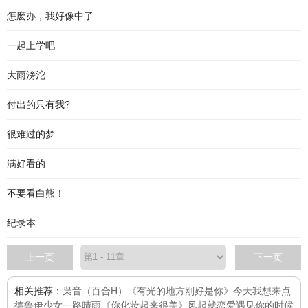
怎麽办，我好像中了
一起上学吧
大雨滂沱
付出的只有我?
很难过的梦
满好看的
不要看白熊！
纪录本
上一页
下一页
相关推荐：
枭音（百合H）
《有光的地方刚好是你》
今天我想来点
德鲁伊少女
一路晴雨
《你化妆起来很美》
风起就恋爱
遇见你的时候