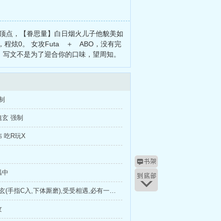
火顶点，【眷思量】白日烟火儿子他貌美如
程炫0。 女攻Futa ＋ ABO，没有完
，写文不是为了迎合你的口味，望周知。
制
镜玄 强制
炜 吃R玩X
温中
18程炜x镜玄(手指C入,下体厮磨),受受相遇,必有一攻?
攻