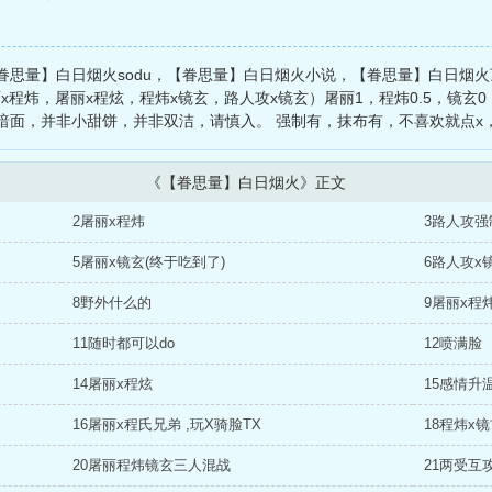
眷思量】白日烟火sodu，【眷思量】白日烟火小说，【眷思量】白日烟
x程炜，屠丽x程炫，程炜x镜玄，路人攻x镜玄）屠丽1，程炜0.5，镜玄0，
暗面，并非小甜饼，并非双洁，请慎入。 强制有，抹布有，不喜欢就点x
《【眷思量】白日烟火》正文
2屠丽x程炜
3路人攻强
5屠丽x镜玄(终于吃到了)
6路人攻x
8野外什么的
9屠丽x程
11随时都可以do
12喷满脸
14屠丽x程炫
15感情升
16屠丽x程氏兄弟 ,玩X骑脸TX
20屠丽程炜镜玄三人混战
21两受互