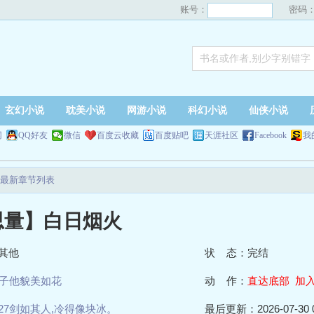
账号：
密码
玄幻小说
耽美小说
网游小说
科幻小说
仙侠小说
网
QQ好友
微信
百度云收藏
百度贴吧
天涯社区
Facebook
我
最新章节列表
思量】白日烟火
其他
状 态：完结
子他貌美如花
动 作：
直达底部
加
27剑如其人,冷得像块冰。
最后更新：2026-07-30 0