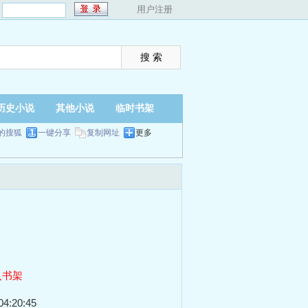
：
用户注册
历史小说
其他小说
临时书架
的搜狐
一键分享
复制网址
更多
入书架
4:20:45