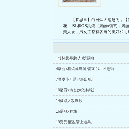
【眷思量】白日烟火笔趣阁，【
花， BL和GB乱炖（屠丽x镜玄，屠丽
美人设，男女主都有各自的美好和阴
1竹林受辱(路人攻强制)
4屠丽x程炫藏典阁 镜玄:我并不想听
7灵珑小可爱已经出现!
10屠丽x镜玄(大吃特吃)
14被路人攻爆炒
16屠丽x程炜
19受受相遇,请上道具。