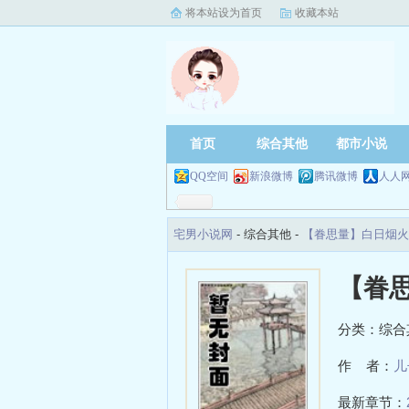
将本站设为首页
收藏本站
首页
综合其他
都市小说
QQ空间
新浪微博
腾讯微博
人人
宅男小说网
- 综合其他 -
【眷思量】白日烟火
【眷
分类：综合
作 者：
儿
最新章节：