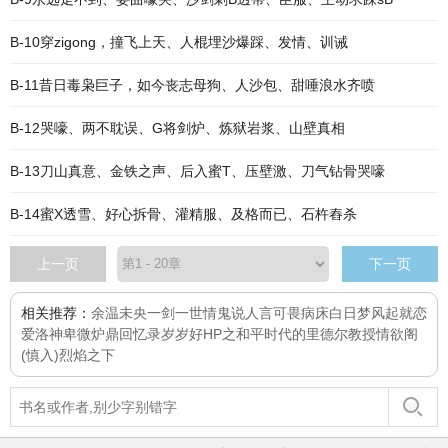
B-10穿zigong，撞飞上天、人棍埋沙爆踩、发情、训诫
B-11昔日毒枭巨子，如今丧志母狗、人沙包、甜唾浪水齐喷
B-12哭嚎、两不耽误、G将剑炉、炼狱岩浆、山壁真相
B-13刀山真意、金铁之声、后入蜜T、压壁激、刀气钻骨哭嚎
B-14蜜X透雪、好心拆骨、灌精服、及格而已、石杵舂杀
上一页
下一页
相关推荐：
余温未央
一剑一世情
鬼说人言可畏
病床
白日梦
风起就恋
爱
洛神
卑微炉鼎回忆录
岁岁好
HP之和平时代的里德尔教授
情欲阁
(慎入)
烈焰之下