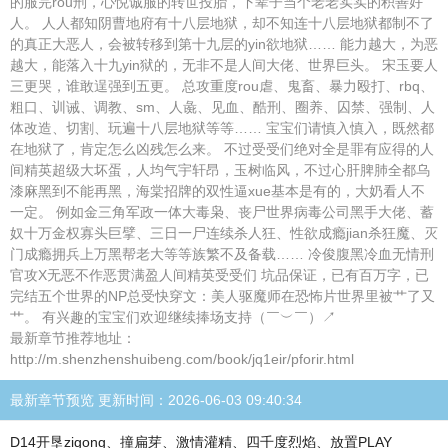
的服完rou刑，心悦诚服的转世投胎，下辈子当个老老实实的积善好
人。 人人都知阴曹地府有十八层地狱，却不知连十八层地狱都制不了
的真正大恶人，会被转移到第十九层的yin欲地狱…… 能力越大，为恶
越大，能落入十九yin狱的，无非不是人间大佬、世界巨头。 宋玉要人
三更哭，谁敢逞强到五更。 总攻重度rou虐、鬼畜、暴力殴打、rbq、
粗口、训诫、调教、sm、人彘、见血、酷刑、圈养、囚禁、强制、人
体改造、切割、玩遍十八层地狱等等…… 宝宝们请慎入慎入，既然都
在地狱了，肯定怎么凶残怎么来。 不过受受们绝对全是罪有应得的人
间精英超级大坏蛋，人均气宇轩昂，玉树临风，不过心肝脾肺全都乌
漆麻黑到不能再黑，海棠招牌的双性逼xue基本是有的，大奶看人不
一定。 例如金三角军政一体大毒枭、丧尸世界病毒公司黑手大佬、蓄
奴十万金权寡头巨擘、三日一尸连续杀人狂、性欲成瘾jian杀狂魔、灭
门成瘾拥兵上万黑帮老大等等族繁不及备载…… 冷俊腹黑冷血无情刑
官攻X无恶不作恶贯满盈人间精英受受们 坑品保证，已有百万字，已
完结五个世界的NP总受快穿文：美人驱魔师在恐怖片世界里被艹了又
艹。 有兴趣的宝宝们欢迎继续捧场支持（￣︶￣）↗
最新章节推荐地址：
http://m.shenzhenshuibeng.com/book/jq1eir/pforir.html
最新章节预览 更新时间：2026-06-03 09:40:34
D14开垦zigong、撞扁芽、激情灌精、四千度烈焰、放置PLAY