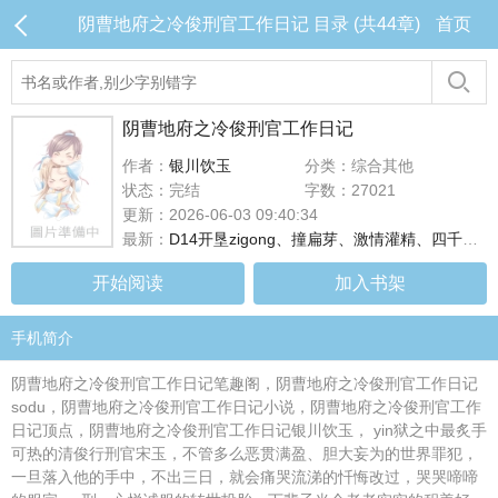
阴曹地府之冷俊刑官工作日记 目录 (共44章)
首页
阴曹地府之冷俊刑官工作日记
作者：
银川饮玉
分类：综合其他
状态：完结
字数：27021
更新：2026-06-03 09:40:34
最新：
D14开垦zigong、撞扁芽、激情灌精、四千度烈焰、放置PLAY
开始阅读
加入书架
手机简介
阴曹地府之冷俊刑官工作日记笔趣阁，阴曹地府之冷俊刑官工作日记
sodu，阴曹地府之冷俊刑官工作日记小说，阴曹地府之冷俊刑官工作
日记顶点，阴曹地府之冷俊刑官工作日记银川饮玉， yin狱之中最炙手
可热的清俊行刑官宋玉，不管多么恶贯满盈、胆大妄为的世界罪犯，
一旦落入他的手中，不出三日，就会痛哭流涕的忏悔改过，哭哭啼啼