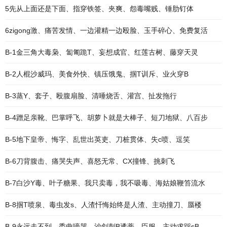
5先从上面还是下面、指穿铁签、夹爽、怨毒嘴贱、锤肋钉体
6zigong激、痛苦发情、一边灌精一边殴脸、玉手碎心、免费复活
B-1金三角大毒枭、匐匍跪T、妄想成官、红莲古树、藤穿天灵
B-2人棍沙威玛、美食外快、镇压饿鬼、掴T训斥、业火穿B
B-3蒸Y、套子、殴腹扇脸、清唾烧舌、灌宫、扯发拖行
B-4蹭足亲靴、巴掌呼飞、胡萝卜就是大棒子、短刀地狱、八百步
B-5地下皇帝、悔字、乱世出英吏、刀桩贯体、失c喷、逗笑
B-6刀背腹击、痛哭失声、喜怒无常、CX撞锋、挑刺飞
B-7白沙Y毒、叶子糖果、我只卖毒，我不吸毒、海姑娘鞭笞流水
B-8掴T喷泉、毒虫发s、人渣忏悔始终是人渣、主动撞刀、蜃楼
B-9永远走不到、委曲嚎哭、沙剑刺B透蒂、臣服、主动求踩sB