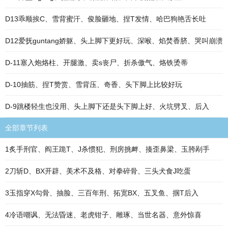
D13乖顺挨C、雪背蜜汗、俊脸砸地、捏T发情、哈巴狗艳舌长吐
D12爱抚guntang娇躯、头上脚下更好玩、深喉、焰焚香脐、哭叫崩溃
D-11塞入炮烙柱、开腿激、卖s丧尸、折杀傲气、烙铁烫蒂
D-10抽筋、捏T赞赏、雪背压、奇香、头下脚上比较好玩
D-9跳楼轻生也没用、头上脚下还是头下脚上好、火坑劈叉、后入
全部章节列表
1炙手刑官、阎王跪T、J杀惯犯、刑房挑衅、揍歪鼻梁、玉胯剐手
2刀斩D、BX开辟、美术不及格、对拳碎骨、三头犬食J吃蛋
3玉指穿X勾骨、抽脸、三百年刑、拓宽BX、五叉鱼、掴T后入
4冷语嘲讽、无法昏迷、老虎钳子、雕琢、当世名器、意外惊喜