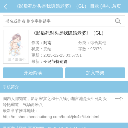
《影后死对头是我隐婚老婆》（GL） 目录 (共44章)
首页
《影后死对头是我隐婚老婆》（GL）
作者：
阿南
分类：综合其他
状态：完结
字数：95979
更新：2025-12-25 03:57:51
最新：
圣诞节特别篇
开始阅读
加入书架
手机简介
圈内人都知道，影后宋宴之和十八线小咖言池是天生死对头——一个
冷艳霸道、气场两米八 ...
最新章节推荐地址：
http://m.shenzhenshuibeng.com/book/j4s4ir/ii4rir.html