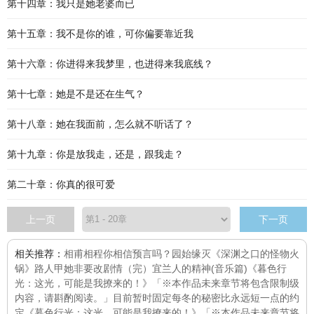
第十四章：我只是她老婆而已
第十五章：我不是你的谁，可你偏要靠近我
第十六章：你进得来我梦里，也进得来我底线？
第十七章：她是不是还在生气？
第十八章：她在我面前，怎么就不听话了？
第十九章：你是放我走，还是，跟我走？
第二十章：你真的很可爱
上一页
下一页
相关推荐：
相甫相程
你相信预言吗？
园始缘灭
《深渊之口的怪物火
锅》
路人甲她非要改剧情（完）
宜兰人的精神(音乐篇)
《暮色行
光：这光，可能是我撩来的！》「※本作品未来章节将包含限制级
内容，请斟酌阅读。」目前暂时固定每
冬的秘密
比永远短一点的约
定
《暮色行光：这光，可能是我撩来的！》「※本作品未来章节将