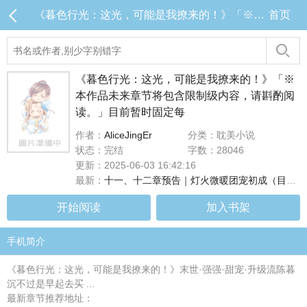
《暮色行光：这光，可能是我撩来的！》「※本作品未来章节将包含限制级内容，请斟酌阅读。」目前暂时固定每 目录 (共14章)
首页
《暮色行光：这光，可能是我撩来的！》「※
本作品未来章节将包含限制级内容，请斟酌阅
读。」目前暂时固定每
作者：
AliceJingEr
分类：耽美小说
状态：完结
字数：28046
更新：2025-06-03 16:42:16
最新：
十一、十二章预告｜灯火微暖团宠初成（目前连载至第十章，#十一、十二章将於下周二早上8点更新！）
开始阅读
加入书架
手机简介
《暮色行光：这光，可能是我撩来的！》末世·强强·甜宠·升级流陈暮
沉不过是早起去买 ...
最新章节推荐地址：