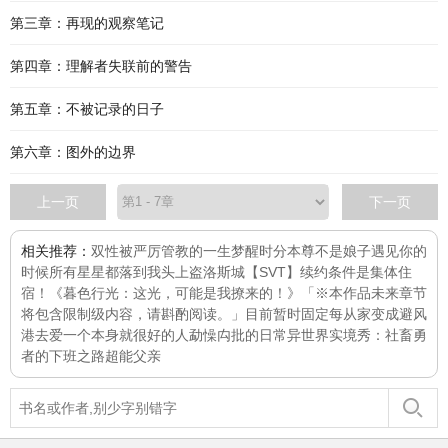
第三章：再现的观察笔记
第四章：理解者失联前的警告
第五章：不被记录的日子
第六章：图外的边界
上一页
下一页
相关推荐：
双性被严厉管教的一生
梦醒时分
本尊不是娘子
遇见你的
时候所有星星都落到我头上
盗洛斯城
【SVT】续约条件是集体住
宿！
《暮色行光：这光，可能是我撩来的！》「※本作品未来章节
将包含限制级内容，请斟酌阅读。」目前暂时固定每
从家变成避风
港
去爱一个本身就很好的人
勐懆禸批的日常
异世界实境秀：社畜勇
者的下班之路
超能父亲