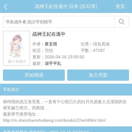
战神王妃在逃中 目录 (共32章)
首页
战神王妃在逃中
作者：
夜玄雨
分类：综合其他
状态：完结
字数：47187
更新：2026-04-16 23:00:50
最新：
谐手平乱
开始阅读
加入书架
手机简介
南绮国的战王洛苍茗，一直有个心悦已久的白月光是敌人北漠国的女
将军赫兰明月。而两国 ...
最新章节推荐地址：
http://m.shenzhenshuibeng.com/book/c27eir/df4rir.html