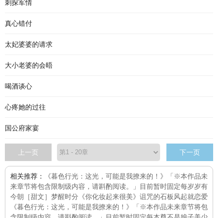
刺探军情
真心错付
太妃婆婆的请求
大小老婆的会晤
喝酒谈心
心疼她的过往
国公府家宴
上一页
下一页
相关推荐：
《暮色行光：这光，可能是我撩来的！》「※本作品未
来章节将包含限制级内容，请斟酌阅读。」目前暂时固定每
岁岁有
今朝［甜文］
梦醒时分
《你化妆起来很美》
诅咒的石板
风起就恋爱
《暮色行光：这光，可能是我撩来的！》「※本作品未来章节将包
含限制级内容，请斟酌阅读。」目前暂时固定每
本尊不是娘子
美少