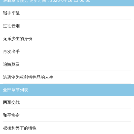
最新章节预览 更新时间：2026-04-16 23:00:50
谐手平乱
过往云烟
无乐少主的身份
再次出手
追悔莫及
逃离沦为权利牺牲品的人生
全部章节列表
两军交战
和平协定
权衡利弊下的牺牲