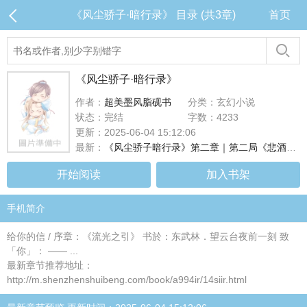
《风尘骄子·暗行录》 目录 (共3章)
首页
《风尘骄子·暗行录》
作者：
超美墨风脂砚书
分类：玄幻小说
状态：完结
字数：4233
更新：2025-06-04 15:12:06
最新：
《风尘骄子暗行录》第二章｜第二局《悲酒局》
开始阅读
加入书架
手机简介
给你的信 / 序章：《流光之引》 书於：东武林．望云台夜前一刻 致
「你」： —— ...
最新章节推荐地址：
http://m.shenzhenshuibeng.com/book/a994ir/14siir.html