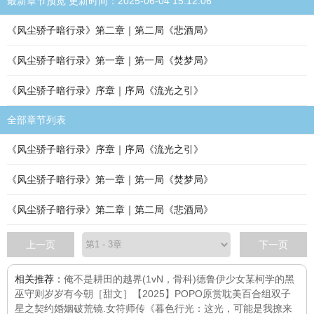
最新章节预览 更新时间：2025-06-04 15:12:06
《风尘骄子暗行录》第二章｜第二局《悲酒局》
《风尘骄子暗行录》第一章｜第一局《焚梦局》
《风尘骄子暗行录》序章｜序局《流光之引》
全部章节列表
《风尘骄子暗行录》序章｜序局《流光之引》
《风尘骄子暗行录》第一章｜第一局《焚梦局》
《风尘骄子暗行录》第二章｜第二局《悲酒局》
上一页
下一页
相关推荐：
俺不是耕田的
越界(1vN，骨科)
德鲁伊少女
某柯学的黑
巫守则
岁岁有今朝［甜文］
【2025】POPO原赏耽美百合组
双子
星之契约婚姻
破荒镜.女符师传
《暮色行光：这光，可能是我撩来