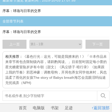
最新章节预览 更新时间：2025-10-03 17:07:55
序幕：球场与日常的交界
全部章节列表
序幕：球场与日常的交界
上一页
下一页
相关推荐：
《暮色行光：这光，可能是我撩来的！》「※本作品未
来章节将包含限制级内容，请斟酌阅读。」目前暂时固定每
小蕾的
星光糖蜜冒险
岁岁有今朝［甜文］
《风尘骄子·暗行录》
《如果跟
上我的节奏》
邪恶神豪：调教母狗，开局包养女同学
他来时，风也
温柔了
雨化的女孩
The story of Babys breath
海芯会流眼泪吗
仙途
无忧
戏弄（NPH)
首页
电脑版
书架
足迹
↑返回顶部