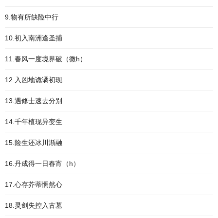
9.物有所缺险中行
10.初入南洲逢圣捕
11.春风一度境界破（微h）
12.入凶地诡谲初现
13.遇修士速去分别
14.千年植现异变生
15.险生还冰川渐融
16.丹成得一日春宵（h）
17.心存芥蒂惘然心
18.灵剑失控入古墓