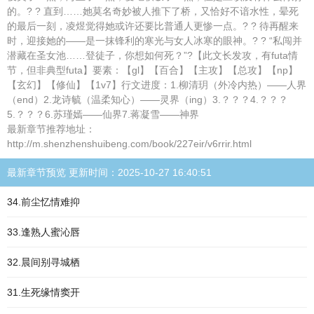
的。? ? 直到……她莫名奇妙被人推下了桥，又恰好不谙水性，晕死
的最后一刻，凌煜觉得她或许还要比普通人更惨一点。? ? 待再醒来
时，迎接她的——是一抹锋利的寒光与女人冰寒的眼神。? ? “私闯并
潜藏在圣女池……登徒子，你想如何死？”?【此文长发攻，有futa情
节，但非典型futa】要素：【gl】【百合】【主攻】【总攻】【np】
【玄幻】【修仙】【1v7】行文进度：1.柳清玥（外冷内热）——人界
（end）2.龙诗毓（温柔知心）——灵界（ing）3.？？？4.？？？
5.？？？6.苏瑾嫣——仙界7.蒋凝雪——神界
最新章节推荐地址：
http://m.shenzhenshuibeng.com/book/227eir/v6rrir.html
最新章节预览 更新时间：2025-10-27 16:40:51
34.前尘忆情难抑
33.逢熟人蜜沁唇
32.晨间别寻城栖
31.生死缘情窦开