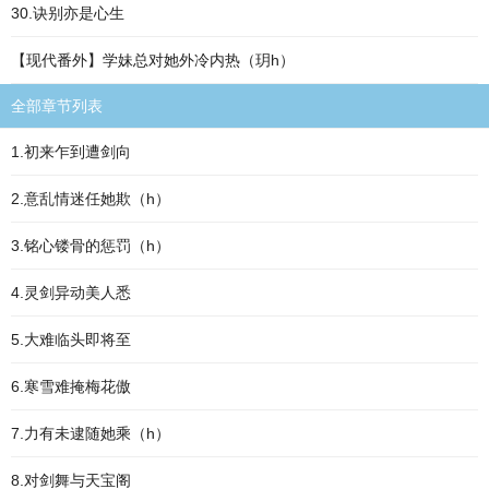
30.诀别亦是心生
【现代番外】学妹总对她外冷内热（玥h）
全部章节列表
1.初来乍到遭剑向
2.意乱情迷任她欺（h）
3.铭心镂骨的惩罚（h）
4.灵剑异动美人悉
5.大难临头即将至
6.寒雪难掩梅花傲
7.力有未逮随她乘（h）
8.对剑舞与天宝阁