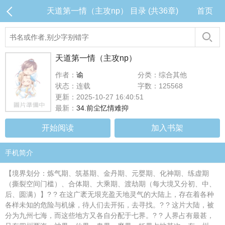
天道第一情（主攻np） 目录 (共36章)
首页
天道第一情（主攻np）
作者：
谕
分类：综合其他
状态：连载
字数：125568
更新：2025-10-27 16:40:51
最新：
34.前尘忆情难抑
开始阅读
加入书架
手机简介
【境界划分：炼气期、筑基期、金丹期、元婴期、化神期、练虚期
（撕裂空间门槛）、合体期、大乘期、渡劫期（每大境又分初、中、
后、圆满）】? ? 在这广袤无垠充盈天地灵气的大陆上，存在着各种
各样未知的危险与机缘，待人们去开拓，去寻找。? ? 这片大陆，被
分为九州七海，而这些地方又各自分配于七界。? ? 人界占有最甚，