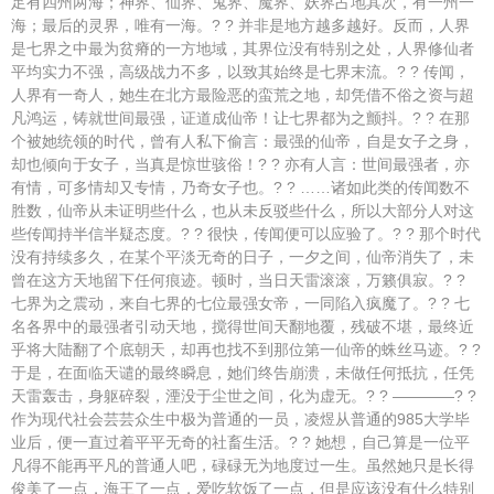
足有四州两海；神界、仙界、鬼界、魔界、妖界占地其次，有一州一
海；最后的灵界，唯有一海。? ? 并非是地方越多越好。反而，人界
是七界之中最为贫瘠的一方地域，其界位没有特别之处，人界修仙者
平均实力不强，高级战力不多，以致其始终是七界末流。? ? 传闻，
人界有一奇人，她生在北方最险恶的蛮荒之地，却凭借不俗之资与超
凡鸿运，铸就世间最强，证道成仙帝！让七界都为之颤抖。? ? 在那
个被她统领的时代，曾有人私下偷言：最强的仙帝，自是女子之身，
却也倾向于女子，当真是惊世骇俗！? ? 亦有人言：世间最强者，亦
有情，可多情却又专情，乃奇女子也。? ? ……诸如此类的传闻数不
胜数，仙帝从未证明些什么，也从未反驳些什么，所以大部分人对这
些传闻持半信半疑态度。? ? 很快，传闻便可以应验了。? ? 那个时代
没有持续多久，在某个平淡无奇的日子，一夕之间，仙帝消失了，未
曾在这方天地留下任何痕迹。顿时，当日天雷滚滚，万籁俱寂。? ?
七界为之震动，来自七界的七位最强女帝，一同陷入疯魔了。? ? 七
名各界中的最强者引动天地，搅得世间天翻地覆，残破不堪，最终近
乎将大陆翻了个底朝天，却再也找不到那位第一仙帝的蛛丝马迹。? ?
于是，在面临天谴的最终瞬息，她们终告崩溃，未做任何抵抗，任凭
天雷轰击，身躯碎裂，湮没于尘世之间，化为虚无。? ? ————? ?
作为现代社会芸芸众生中极为普通的一员，凌煜从普通的985大学毕
业后，便一直过着平平无奇的社畜生活。? ? 她想，自己算是一位平
凡得不能再平凡的普通人吧，碌碌无为地度过一生。虽然她只是长得
俊美了一点，海王了一点，爱吃软饭了一点，但是应该没有什么特别