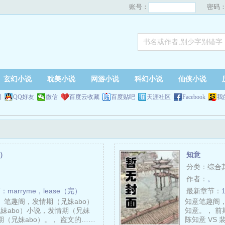
账号：
密码
玄幻小说
耽美小说
网游小说
科幻小说
仙侠小说
网
QQ好友
微信
百度云收藏
百度贴吧
天涯社区
Facebook
我
o）
知意
分类：综合
作者：
。
marryme，lease（完）
最新章节：
）笔趣阁，发情期（兄妹abo）
知意笔趣阁，
兄妹abo）小说，发情期（兄妹
知意。， 
期（兄妹abo）。， 盗文的……
陈知意 VS 