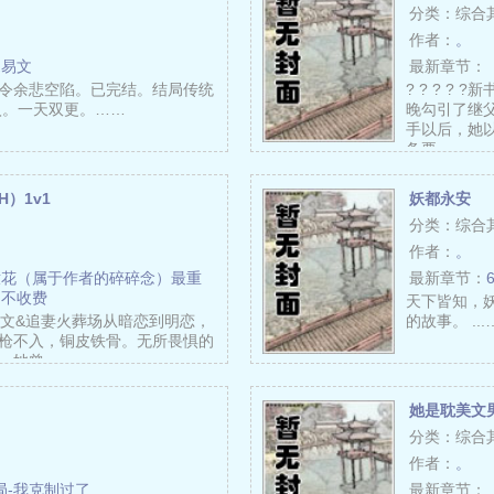
分类：综合
作者：
。
宋易文
最新章节：
令余悲空陷。已完结。结局传统
? ? ? 
入。一天双更。……
晚勾引了继父
手以后，她
备要……
H）1v1
妖都永安
分类：综合
作者：
。
撒花（属于作者的碎碎念）最重
最新章节：
了不收费
天下皆知，
&虐文&追妻火葬场从暗恋到明恋，
的故事。 ...
枪不入，铜皮铁骨。无所畏惧的
。她曾……
她是耽美文
分类：综合
作者：
。
结局-我克制过了
最新章节：