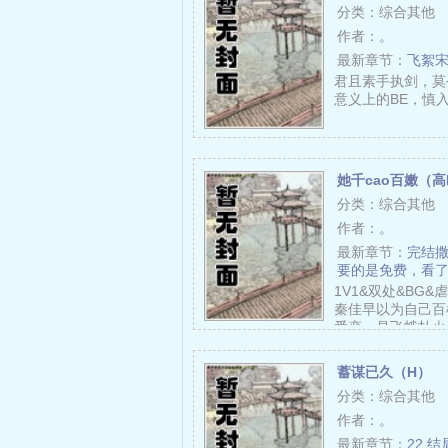
分类：综合其他
作者：
。
最新章节：
飞絮
君且素手执剑，莫
意义上的BE，慎
她千cao百嫩（高
分类：综合其他
作者：
。
最新章节：
完结
要的是免费，看
1V1&双处&BG
秦佳早以为自己百
爱恋，是飞蛾扑火
蓄谋已久（H）
分类：综合其他
作者：
。
最新章节：
22.