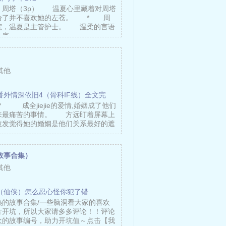
，周塔（3p） 温夏心里藏着对周塔
给了并不喜欢她的左苍。 * 周
院，温夏是主管护士。 温柔的言语
心底……
其他
番外情深依旧4（骨科IF线）全文完
? 成全jiejie的爱情,婚姻成了他们
来最痛苦的事情。 方远盯着屏幕上
愈发觉得她的婚姻是他们关系最好的遮
故事合集）
其他
（仙侠）怎么忍心怪你犯了错
热的故事合集/一些脑洞看大家的喜欢
片开坑，所以大家请多多评论！！评论
欢的故事编号，助力开坑值～点击【我