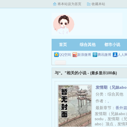
将本站设为首页
收藏本站
首页
综合其他
都市小说
QQ空间
新浪微博
腾讯微博
人人
与“。”相关的小说 -
(最多显示100条)
发情期（兄妹ab
分类：综合其他
作者：
。
最新章节：
番外篇：
发情期（兄妹abo
sodu，发情期（
abo）顶点，发情