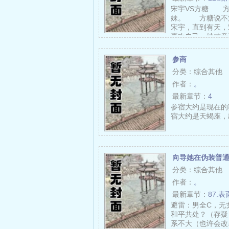
宋宇VS方糖 方
妹。 方糖说不
宋宇，直到有天，
喜欢自己，她才意
参商
分类：综合其他
作者：
。
最新章节：
4
参宿大约是现在的
宿大约是天蝎座，出
向导她在伪装普通
分类：综合其他
作者：
。
最新章节：
87.表面
避雷：男全C，无
和平共处？（存疑
系不大（也许会改