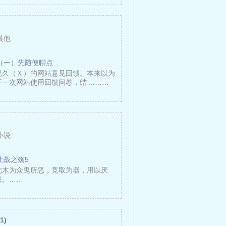
其他
（一）先随便聊点
已久（Ｘ）的网站意见回馈。本来以为
一次网站使用回馈问卷，结 ...……
小说
止战之殇5
此木为众鬼所恶，竞取为器，用以厌
患。……
1)