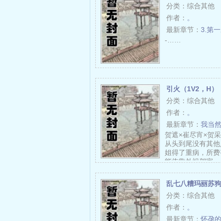
分类：综合其他
作者：
。
最新章节：
3.第
-……
引火（1V2，H）
分类：综合其他
作者：
。
最新章节：
我当
贺遮×崔尽宵×贺
从头到尾没有其他
姐得了重病，所费
能依靠外祖贺家…
乱七八糟玛丽苏
分类：综合其他
作者：
。
最新章节：
怀孕