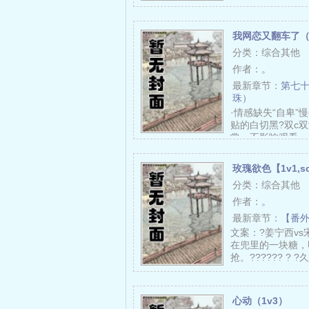
我网恋又翻车了（1
分类：综合其他
作者：
。
最新章节：
第七十
珠）
·情感缺失“自卑”
贴的白切黑?双c双
常，不影响观看，
下：……
玫瑰欲色【1v1,s
分类：综合其他
作者：
。
最新章节：
【番
文案：?姜宁西v
在兜里的一块糖，
抢。?????? ?
心动（1v3）