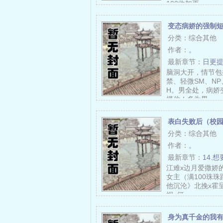
100收加更……
变态病娇的强制
分类：综合其他
作者：
。
最新章节：
日更
脑洞大开，情节包括
禁、轻微SM、N
H。男全处，病娇
模仿！多为男……
表白失败后（校园
分类：综合其他
作者：
。
最新章节：
14.想
江难x边月爱撒娇
女主（满100珠
他沉沦》北挽x霍呈
烟x何……
身为真千金的我