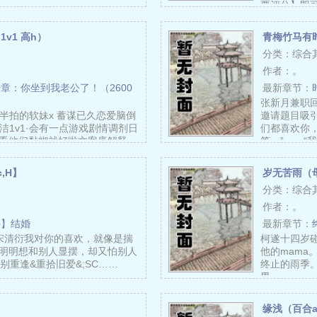
要评分】即
v1 高h）
青梅竹马有
分类：综合
作者：
。
章：你坐到我老公了！（2600
最新章节：
张新月兼职
慢半拍的软妹x 蓄谋已久恋爱脑倒
邀请题目吸
洁1v1·会有一点游戏剧情调剂日
们都喜欢你
看他们黏糊就好啦文案废解释一
答。” “
c,H】
岁无苦雨（母
分类：综合
作者：
。
外】结婚
最新章节：
s宋清衍我对你的喜欢，就像是揣
柯遂十四岁
明明想和别人显摆，却又怕别人
他的mama
 ?久别重逢&重拾旧爱&;SC……
终止的雨季。-
男……
缘浅（百合a