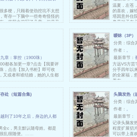
温夏，左苍
很多梗，只顾着使劲挖坑不太想
的喜欢，嫁
，寄存一下脑中一些奇奇怪怪的
塔因意外住
有一些我之前写了几章，但是又
像是种子在
……
暧昧（3P）
分类：综合
作者：
。
九章：掌控（1900珠）
最新章节：
100都各加更一章?点击【我要评
方远VS方芸
珠，点击【加入书柜】即可收
分手四年以
婚，又或者和谁结婚，她的人生都
的全家福，
羞布……
存处（短篇合集)
头脑发热（
分类：综合
作者：
。
越到了10年之后，身边的人都
最新章节：
记录头脑发
c男全c，男主默认随母姓。都是
程度扩展切
很乱很随便。……
可以带上喜