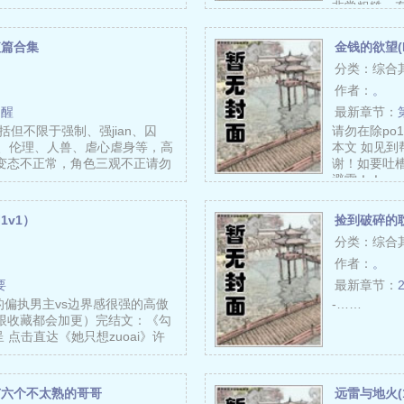
非常粗糙，
她被两个男
短篇合集
金钱的欲望(
分类：综合
作者：
。
提醒
最新章节：
但不限于强制、强jian、囚
请勿在除po1
P、伦理、人兽、虐心虐身等，高
本文 如见
变态不正常，角色三观不正请勿
谢！如要吐
避雷！！…
1v1）
捡到破碎的耽
分类：综合
作者：
。
要
最新章节：
的偏执男主vs边界感很强的高傲
-……
珠跟收藏都会加更）完结文：《勾
 点击直达《她只想zuoai》许
有六个不太熟的哥哥
远雷与地火(