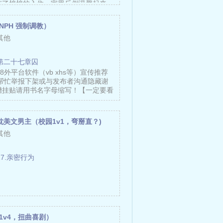
有了棉棉的入住，家里反倒温馨起来。
人捧在……
NPH 强制调教）
其他
第二十七章囚
8外平台软件（vb xhs等）宣传推荐
到帮忙举报下架或与发布者沟通隐藏谢
槽挂贴请用书名字母缩写！【一定要看
…
美文男主（校园1v1，弯掰直？)
其他
27.亲密行为
1v4，扭曲喜剧）