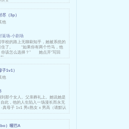
可投免……
时尽（3p）
其他
时返场-小剧场
回学校的路上无聊刷知乎，她被系统的
引住了。 “如果你有两个竹马，他
，你该怎么选择？” 她点开“写回
我有……
子1v1）
其他
终
碰到那个女人。父亲葬礼上。她说她是
。自此，他的人生陷入一场漫长而永无
真母子 1v1 男c熟女 x 男高（请默认
bo）哑巴A