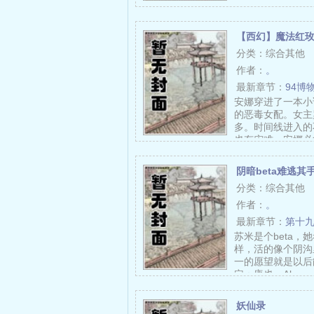
【西幻】魔法红
分类：综合其他
作者：
。
最新章节：
94博
安娜穿进了一本小
的恶毒女配。女主
多。时间线进入的
也有灾难，安娜必
阴暗beta难逃其
分类：综合其他
作者：
。
最新章节：
第十
苏米是个beta
样，活的像个阴沟
一的愿望就是以后
定：唐也，Al……
妖仙录