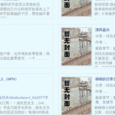
糖和宋宇是异父异母的兄
前排排雷:很
清楚自己什么时候开始喜欢上了
除弟弟外的
宋宇掐着她的下巴，警告她不要
娇）3:有修
识到……
清风鉴水
分类：综合
作者：
。
最新章节：
猎户座，北半球的冬季星座；商
历经兵祸丧
现在夏季星空。一个 ...……
又被卖后，
名为侍书婢
悍，却渐渐
人（NPH）
棉棉的日常
分类：综合
作者：
。
功夫/divdivclass=l_fot1077字
最新章节：
辱、失情节
女口男！！成长型女主，1v6，
）书名只跟开头符合，跟全文关
棉棉很小的
名但是还没想好）每满100珠或
父家。伯父