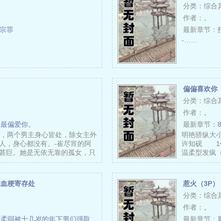
分类：综合
作者：
。
一宗罪
最新章节：
-……
偏偏喜欢你【
分类：综合
作者：
。
然最偏爱你。
最新章节：
采，两个男主身心皆处，除女主外
明艳骄纵大
人，身心都没有。-崔尽宵的阿
许知砚 1v
甚巨。她是无依无靠的孤女，只
温柔型发疯
…
狗血梗寄存处
惹火（3P）
分类：综合
作者：
。
的柔弱被十几岁的年下男们强取
最新章节：