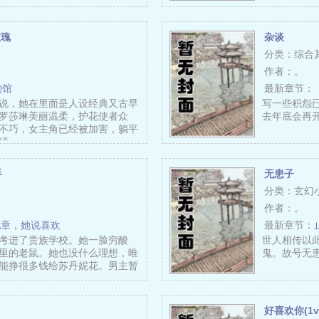
玫瑰
杂谈
分类：综合
作者：
。
物馆
最新章节：
说，她在里面是人设经典又古早
写一些积怨
罗莎琳美丽温柔，护花使者众
去年底会再开
不巧，女主角已经被加害，躺平
须……
手
无患子
分类：玄幻
作者：
。
九章，她说喜欢
最新章节：
，她考进了贵族学校。她一脸穷酸
世人相传以
里的老鼠。她也没什么理想，唯
鬼。故号无
能挣很多钱给苏丹妮花。男主暂
好喜欢你(1v