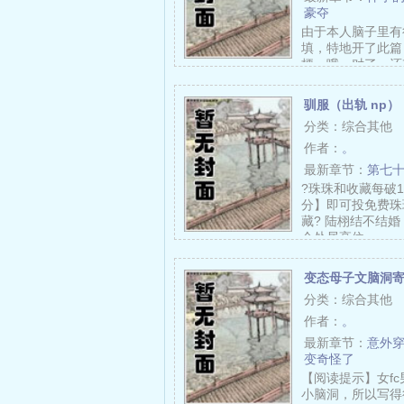
豪夺
由于本人脑子里有
填，特地开了此篇
梗。哦，对了，还
懒得填坑了所以隐
驯服（出轨 np）
分类：综合其他
作者：
。
最新章节：
第七十
?珠珠和收藏每破
分】即可投免费珠
藏? 陆栩结不结
会处居高位。……
变态母子文脑洞寄
分类：综合其他
作者：
。
最新章节：
意外穿
变奇怪了
【阅读提示】女f
小脑洞，所以写得