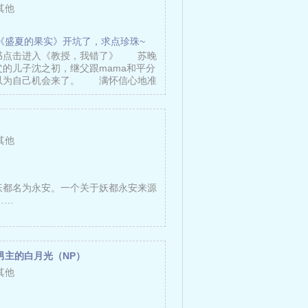
其他
《盛夏的果实》开坑了，求点珍珠~
? ?新书点击进入《教授，我错了》 苏晚
的儿子沈之初，继父跟mama和平分
以为自己机会来了。 满怀信心地准
其他
6
妖都名为永安。一个关于妖都永安来源
……
男主的白月光（NP）
其他