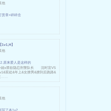
其他
打赏章+碎碎念
1v1,H】
其他
82.原来爱人是这样的
小姐s禁欲隐忍刑警队长 沈时宜VS
1&双处&年上&女撩男&撩到后跑路&
（……
其他
新写了本1v2