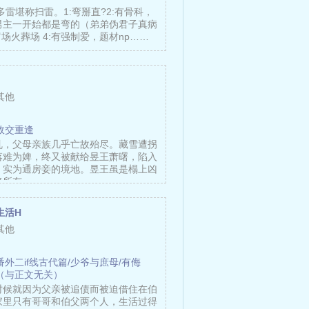
多雷堪称扫雷。1:弯掰直?2:有骨科，
男主一开始都是弯的（弟弟伪君子真病
罗场火葬场 4:有强制爱，题材np……
其他
故交重逢
乱，父母亲族几乎亡故殆尽。藏雪遭拐
落难为婢，终又被献给昱王萧曙，陷入
、实为通房妾的境地。昱王虽是榻上凶
将所有……
生活H
其他
番外二if线古代篇/少爷与庶母/有侮
（与正文无关）
时候就因为父亲被追债而被迫借住在伯
家里只有哥哥和伯父两个人，生活过得