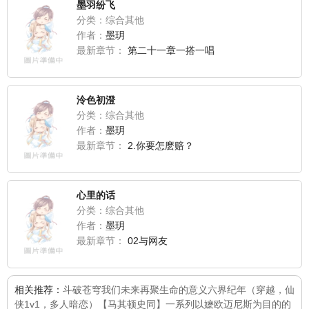
墨羽纷飞
分类：综合其他
作者：
墨玥
最新章节：
第二十一章一搭一唱
泠色初澄
分类：综合其他
作者：
墨玥
最新章节：
2.你要怎麽赔？
心里的话
分类：综合其他
作者：
墨玥
最新章节：
02与网友
相关推荐：
斗破苍穹
我们未来再聚
生命的意义
六界纪年（穿越，仙
侠1v1，多人暗恋）
【马其顿史同】一系列以嬷欧迈尼斯为目的的