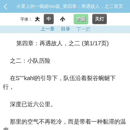
火星上的一碗卤rou饭_第四章：再遇故人，之二
首页
大
中
小
护眼
关灯
字体：
上一章
目录
下一页
第四章：再遇故人，之二 (第1/17页)
之二：小队历险
在S''''kahl的引导下，队伍沿着裂谷蜿蜒下
行，
深度已近六公里。
那里的空气不再乾冷，而是带着一种黏滞的温