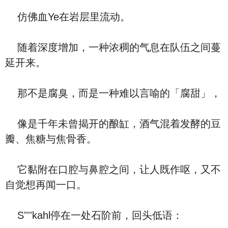
仿佛血Ye在岩层里流动。
随着深度增加，一种浓稠的气息在队伍之间蔓
延开来。
那不是腐臭，而是一种难以言喻的「腐甜」，
像是千年未曾揭开的酿缸，酒气混着发酵的豆
瓣、焦糖与焦骨香。
它黏附在口腔与鼻腔之间，让人既作呕，又不
自觉想再闻一口。
S''''kahl停在一处石阶前，回头低语：