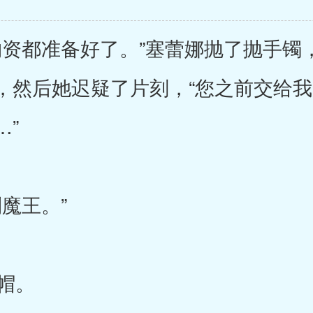
资都准备好了。”塞蕾娜抛了抛手镯
，然后她迟疑了片刻，“您之前交给
…”
魔王。”
帽。