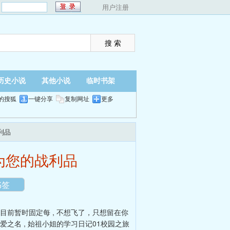
：
用户注册
历史小说
其他小说
临时书架
的搜狐
一键分享
复制网址
更多
利品
翻页
夜间
成为您的战利品
书签
」目前暂时固定每
,
不想飞了，只想留在你
以爱之名
,
始祖小姐的学习日记01校园之旅