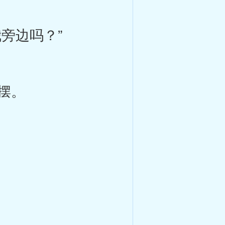
旁边吗？”
摆。