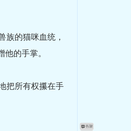
兽族的猫咪血统，
蹭他的手掌。
地把所有权攥在手