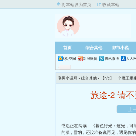
将本站设为首页
收藏本站
首页
综合其他
都市小说
QQ空间
新浪微博
腾讯微博
人人
宅男小说网
- 综合其他 -
【h/c】一个魔王
旅途-2 请
上
书迷正在阅读：
《暮色行光：这光，可
的巢
,
雪豹
,
还没准备说再见
,
遇见你的