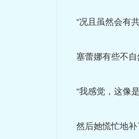
“况且虽然会有共
塞蕾娜有些不自
“我感觉，这像是
然后她慌忙地补