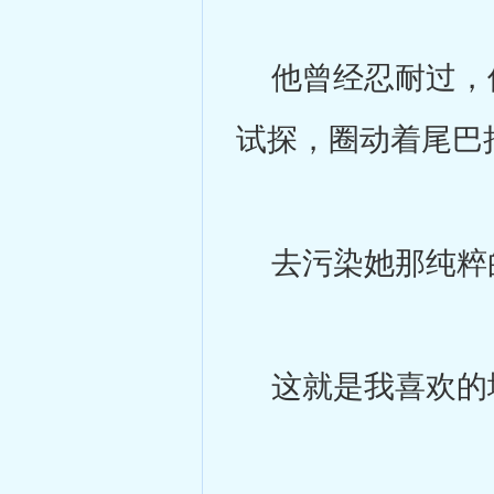
他曾经忍耐过，但
试探，圈动着尾巴
去污染她那纯粹
这就是我喜欢的