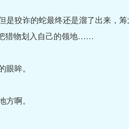
是狡诈的蛇最终还是溜了出来，筹
把猎物划入自己的领地……
的眼眸。
地方啊。