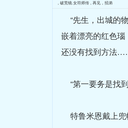
,
破荒镜.女符师传
,
再见，招弟
“先生，出城的物
嵌着漂亮的红色瑙
还没有找到方法…
“第一要务是找到
特鲁米恩戴上兜