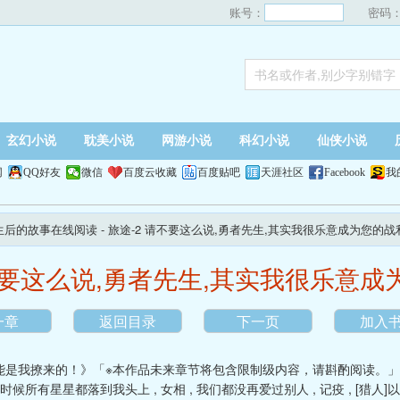
账号：
密码
玄幻小说
耽美小说
网游小说
科幻小说
仙侠小说
网
QQ好友
微信
百度云收藏
百度贴吧
天涯社区
Facebook
我
重生后的故事在线阅读
- 旅途-2 请不要这么说,勇者先生,其实我很乐意成为您的战
不要这么说,勇者先生,其实我很乐意
一章
返回目录
下一页
加入
能是我撩来的！》「※本作品未来章节将包含限制级内容，请斟酌阅读。
时候所有星星都落到我头上
,
女相
,
我们都没再爱过别人
,
记疫
,
[猎人]