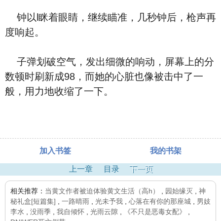
钟以l眯着眼睛，继续瞄准，几秒钟后，枪声再
度响起。
子弹划破空气，发出细微的响动，屏幕上的分
数顿时刷新成98，而她的心脏也像被击中了一
般，用力地收缩了一下。
加入书签
我的书架
上一章
目录
下一页
相关推荐：
当黄文作者被迫体验黄文生活（高h）
,
园始缘灭
,
神
秘礼盒[短篇集]
,
一路晴雨
,
光未予我
,
心落在有你的那座城
,
男妓
李水
,
没雨季
,
我自倾怀
,
光雨云隙
,
《不只是恶毒女配》
,