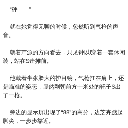
“砰——”
就在她觉得无聊的时候，忽然听到气枪的声
音。
朝着声源的方向看去，只见钟以l穿着一套休闲
装，站在S击摊前。
他戴着半张脸大的护目镜，气枪扛在肩上，还
是瞄准的姿态，显然刚朝前方十米处的靶子S出
了一枪。
旁边的显示屏出现了“88”的高分，边芝卉踮起
脚尖，一步步靠近。