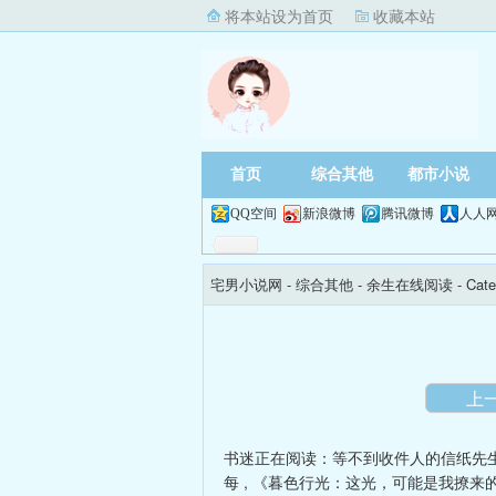
将本站设为首页
收藏本站
首页
综合其他
都市小说
QQ空间
新浪微博
腾讯微博
人人
宅男小说网
- 综合其他 -
余生在线阅读
- Cate
上
书迷正在阅读：
等不到收件人的信纸先
每
,
《暮色行光：这光，可能是我撩来