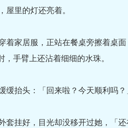
，屋里的灯还亮着。
着家居服，正站在餐桌旁擦着桌面
肘，手臂上还沾着细细的水珠。
缓缓抬头：「回来啦？今天顺利吗？
套挂好，目光却没移开过她，「还