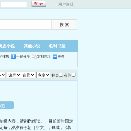
：
用户注册
历史小说
其他小说
临时书架
的搜狐
一键分享
复制网址
更多
翻页
夜间
书签
限制级内容，请斟酌阅读。」目前暂时固定
定每
,
岁岁有今朝［甜文］
,
孤城
,
《暮