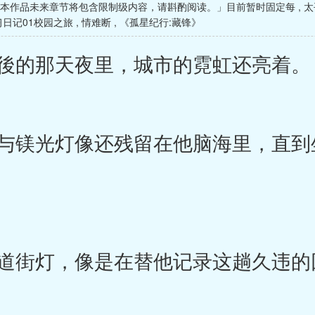
※本作品未来章节将包含限制级内容，请斟酌阅读。」目前暂时固定每
,
太
日记01校园之旅
,
情难断
,
《孤星纪行:藏锋》
後的那天夜里，城市的霓虹还亮着。
镁光灯像还残留在他脑海里，直到
街灯，像是在替他记录这趟久违的