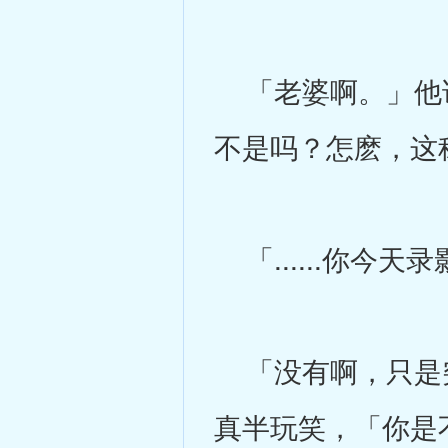
「老婆啊。」他说
不是吗？怎麽，这
「......你今
「没有啊，只是突
真半玩笑，「你是