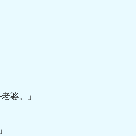
─老婆。」
」