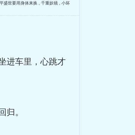
平盛世要用身体来换
,
千重妖镜
,
小坏
坐进车里，心跳才
回归。