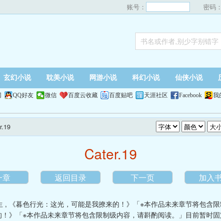
账号：
密码
玄幻小说
耽美小说
网游小说
科幻小说
仙侠小说
网
QQ好友
微信
百度云收藏
百度贴吧
天涯社区
Facebook
我
r.19
Cater.19
一章
返回目录
下一页
加入
生
,
《暮色行光：这光，可能是我撩来的！》「※本作品未来章节将包含
的！》「※本作品未来章节将包含限制级内容，请斟酌阅读。」目前暂时固