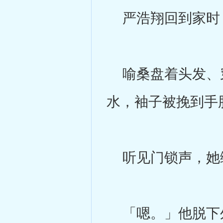
严浩翔回到家时
喻桑盘着头发、穿
水，袖子被挽到手
听见门锁声，她
「嗯。」他脱下外